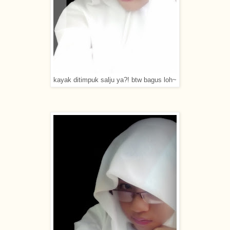
kayak ditimpuk salju ya?! btw bagus loh~