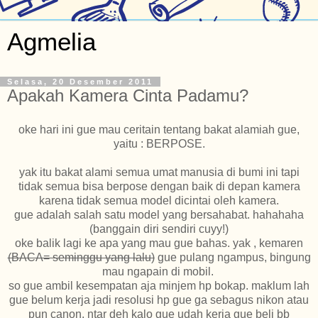
Agmelia
Selasa, 20 Desember 2011
Apakah Kamera Cinta Padamu?
oke hari ini gue mau ceritain tentang bakat alamiah gue,
yaitu : BERPOSE.
yak itu bakat alami semua umat manusia di bumi ini tapi
tidak semua bisa berpose dengan baik di depan kamera
karena tidak semua model dicintai oleh kamera.
gue adalah salah satu model yang bersahabat. hahahaha
(banggain diri sendiri cuyy!)
oke balik lagi ke apa yang mau gue bahas. yak , kemaren
(BACA= seminggu yang lalu)
gue
pulang ngampus, bingung
mau ngapain di mobil.
so gue ambil kesempatan aja minjem hp bokap. maklum lah
gue belum kerja jadi resolusi hp gue ga sebagus nikon atau
pun canon. ntar deh kalo gue udah kerja gue beli bb