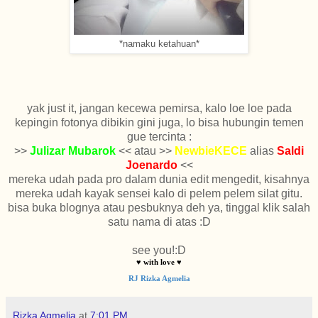
*namaku ketahuan*
yak just it, jangan kecewa pemirsa, kalo loe loe pada
kepingin fotonya dibikin gini juga, lo bisa hubungin temen
gue tercinta :
>>
Julizar Mubarok
<< atau >>
NewbieKECE
alias
Saldi
Joenardo
<<
mereka udah pada pro dalam dunia edit mengedit, kisahnya
mereka udah kayak sensei kalo di pelem pelem silat gitu.
bisa buka blognya atau pesbuknya deh ya, tinggal klik salah
satu nama di atas :D
see you!:D
♥ with love ♥
RJ Rizka Agmelia
Rizka Agmelia
at
7:01 PM