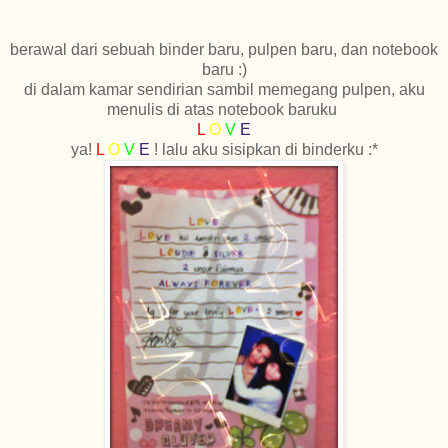
berawal dari sebuah binder baru, pulpen baru, dan notebook
baru :)
di dalam kamar sendirian sambil memegang pulpen, aku
menulis di atas notebook baruku
L
O
V
E
ya!
L
O
V
E
! lalu aku sisipkan di binderku :*