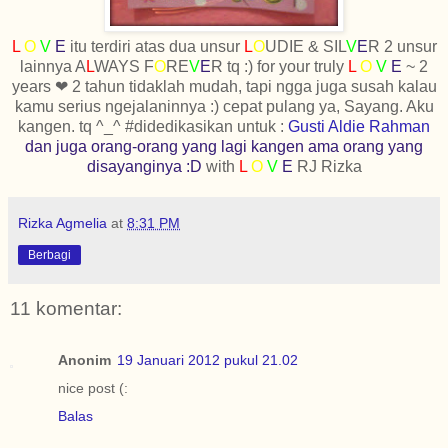
L
O
V
E
itu terdiri atas dua unsur
L
O
UDIE & SIL
V
E
R 2 unsur
lainnya A
L
WAYS F
O
RE
V
E
R tq :) for your truly
L
O
V
E
~ 2
years ❤ 2 tahun tidaklah mudah, tapi ngga juga susah kalau
kamu serius ngejalaninnya :) cepat pulang ya, Sayang. Aku
kangen. tq ^_^ #didedikasikan untuk :
Gusti Aldie Rahman
dan juga orang-orang yang lagi kangen ama orang yang
disayanginya :D
with
L
O
V
E
RJ Rizka
Rizka Agmelia
at
8:31 PM
Berbagi
11 komentar:
Anonim
19 Januari 2012 pukul 21.02
nice post (:
Balas