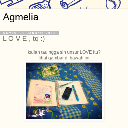
Agmelia
Kamis, 19 Januari 2012
L O V E , tq :)
kalian tau ngga sih unsur LOVE itu?
lihat gambar di bawah ini